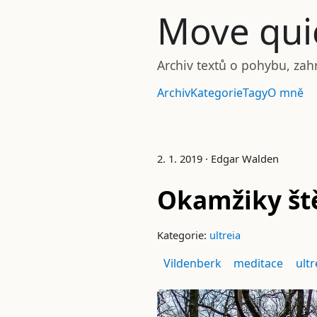
Move quie
Archiv textů o pohybu, zah
Archiv
Kategorie
Tagy
O mně
2. 1. 2019 · Edgar Walden
Okamžiky ště
Kategorie:
ultreia
Vildenberk
meditace
ultr