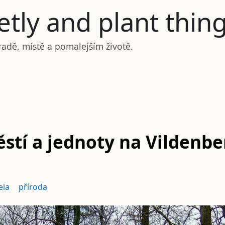
tly and plant thin
radě, místě a pomalejším životě.
stí a jednoty na Vildenb
eia
příroda