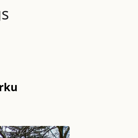
gs
erku