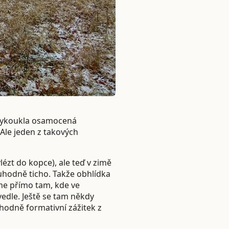
 vykoukla osamocená
 Ale jeden z takových
ézt do kopce), ale teď v zimě
ruhodně ticho. Takže obhlídka
íme přímo tam, kde ve
vedle. Ještě se tam někdy
 hodně formativní zážitek z