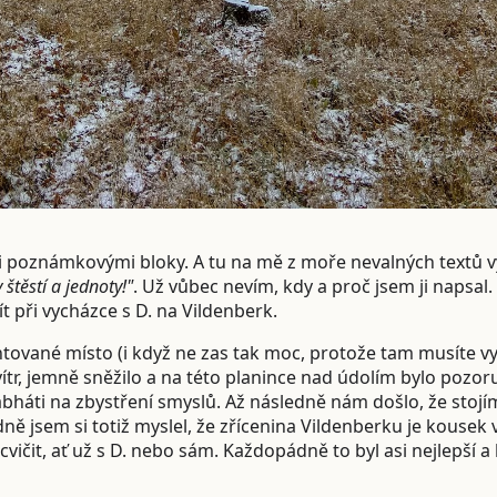
mi poznámkovými bloky. A tu na mě z moře nevalných textů
těstí a jednoty!"
. Už vůbec nevím, kdy a proč jsem ji napsal.
t při vycházce s D. na Vildenberk.
tované místo (i když ne zas tak moc, protože tam musíte vyl
vítr, jemně sněžilo a na této planince nad údolím bylo pozo
bháti na zbystření smyslů. Až následně nám došlo, že stoj
ě jsem si totiž myslel, že zřícenina Vildenberku je kousek 
ičit, ať už s D. nebo sám. Každopádně to byl asi nejlepší a