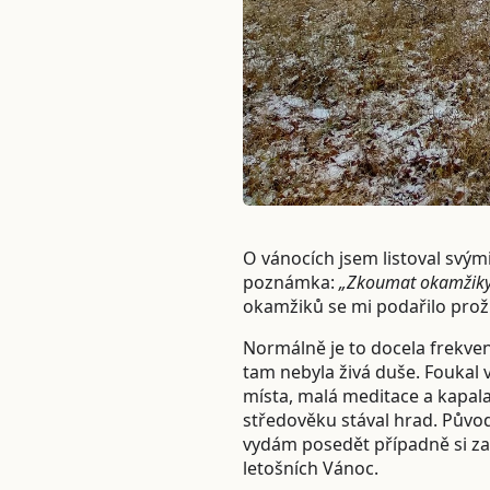
O vánocích jsem listoval svý
poznámka:
„Zkoumat okamžiky š
okamžiků se mi podařilo proží
Normálně je to docela frekven
tam nebyla živá duše. Foukal 
místa, malá meditace a kapala
středověku stával hrad. Původn
vydám posedět případně si zacv
letošních Vánoc.