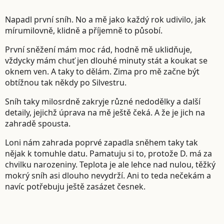
Napadl první sníh. No a mě jako každý rok udivilo, jak
mírumilovně, klidně a příjemně to působí.
První sněžení mám moc rád, hodně mě uklidňuje,
vždycky mám chuť jen dlouhé minuty stát a koukat se
oknem ven. A taky to dělám. Zima pro mě začne být
obtížnou tak někdy po Silvestru.
Sníh taky milosrdně zakryje různé nedodělky a další
detaily, jejichž úprava na mě ještě čeká. A že je jich na
zahradě spousta.
Loni nám zahrada poprvé zapadla sněhem taky tak
nějak k tomuhle datu. Pamatuju si to, protože D. má za
chvilku narozeniny. Teplota je ale lehce nad nulou, těžký
mokrý sníh asi dlouho nevydrží. Ani to teda nečekám a
navíc potřebuju ještě zasázet česnek.