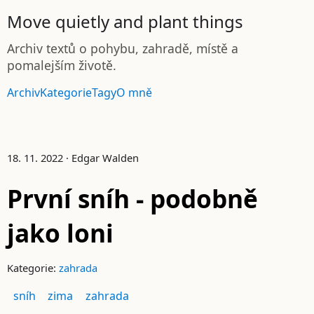
Move quietly and plant things
Archiv textů o pohybu, zahradě, místě a
pomalejším životě.
Archiv
Kategorie
Tagy
O mně
18. 11. 2022 · Edgar Walden
První sníh - podobně
jako loni
Kategorie:
zahrada
sníh
zima
zahrada