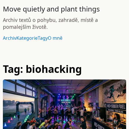
Move quietly and plant things
Archiv textů o pohybu, zahradě, místě a
pomalejším životě.
Archiv
Kategorie
Tagy
O mně
Tag: biohacking