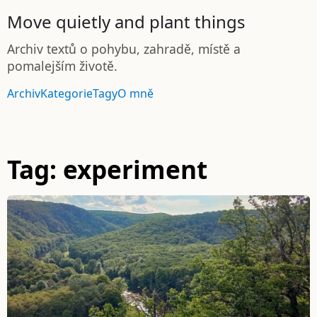
Move quietly and plant things
Archiv textů o pohybu, zahradě, místě a
pomalejším životě.
Archiv
Kategorie
Tagy
O mně
Tag: experiment