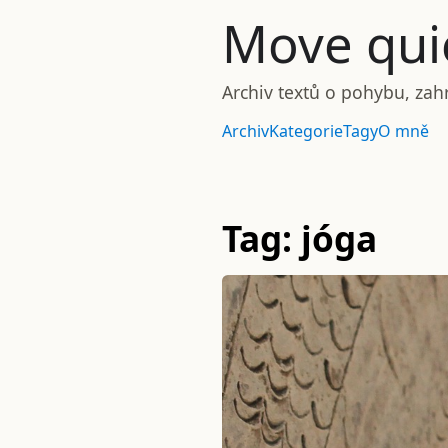
Move quie
Archiv textů o pohybu, zah
Archiv
Kategorie
Tagy
O mně
Tag: jóga