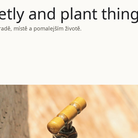
tly and plant thin
radě, místě a pomalejším životě.