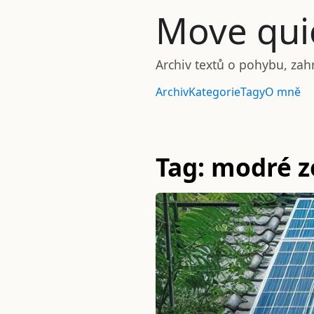
Move quie
Archiv textů o pohybu, zah
Archiv
Kategorie
Tagy
O mně
Tag: modré 