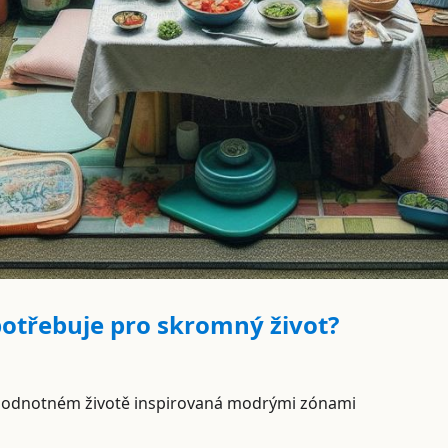
potřebuje pro skromný život?
hodnotném životě inspirovaná modrými zónami