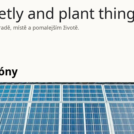
tly and plant thin
radě, místě a pomalejším životě.
zóny