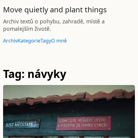
Move quietly and plant things
Archiv textů o pohybu, zahradě, místě a
pomalejším životě.
Archiv
Kategorie
Tagy
O mně
Tag: návyky