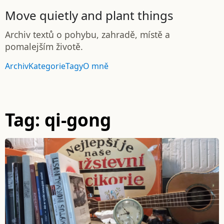
Move quietly and plant things
Archiv textů o pohybu, zahradě, místě a
pomalejším životě.
Archiv
Kategorie
Tagy
O mně
Tag: qi-gong