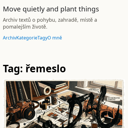
Move quietly and plant things
Archiv textů o pohybu, zahradě, místě a
pomalejším životě.
Archiv
Kategorie
Tagy
O mně
Tag: řemeslo