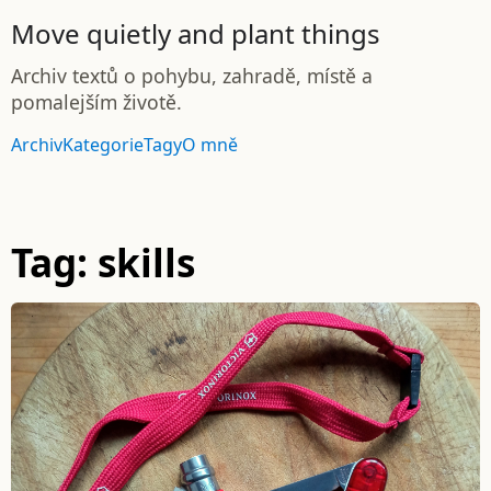
Move quietly and plant things
Archiv textů o pohybu, zahradě, místě a
pomalejším životě.
Archiv
Kategorie
Tagy
O mně
Tag: skills