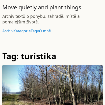
Move quietly and plant things
Archiv textů o pohybu, zahradě, místě a
pomalejším životě.
Archiv
Kategorie
Tagy
O mně
Tag: turistika